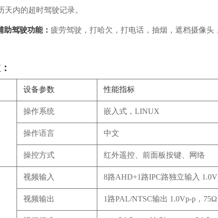
历天内的超时驾驶记录。
辅助驾驶功能：
疲劳驾驶，打哈欠，打电话，抽烟，遮档摄像头
数：
设备参数
性能指标
操作系统
嵌入式，LINUX
操作语言
中文
操控方式
红外遥控、前面板按键、网络
视频输入
8路AHD+1路IPC路独立输入 1.0Vp
视频输出
1路PAL/NTSC输出 1.0Vp-p，