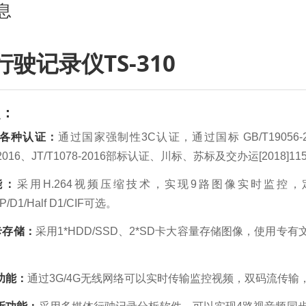
息
行驶记录仪
TS-310
点：
各种认证：
通过国家强制性
3C认证，通过国标 GB/T19056-2
6-2016、JT/T1078-2016部标认证、川标、苏标及交办运[2018
能：
采用
H.264视频压缩技术，实现9路图像实时监
0P/D1/Half D1/CIF可选。
卡存储：
采用
1*HDD/SSD、2*SD卡大容量存储图像，使用
功能：
通过
3G/4G无线网络可以实时传输监控视频，双码流传