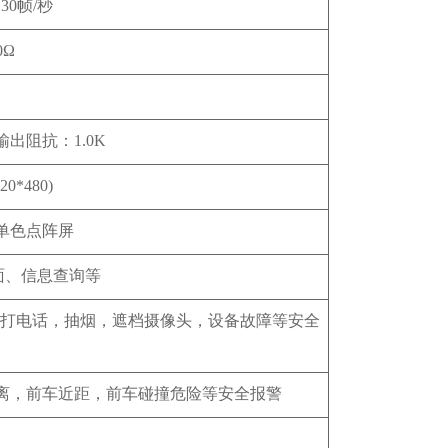
30帧/秒
0Ω
 输出阻抗：1.0K
0*480)
4单色点阵屏
面、信息查询等
，打电话，抽烟，遮档摄像头，设备故障等安全
偏离，前车近距，前车碰撞危险等安全报警