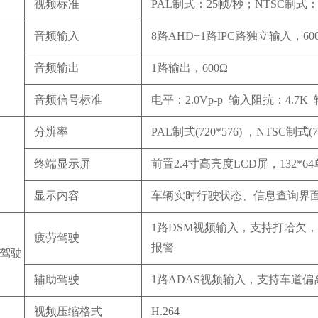
视频标准
PAL制式：25帧/秒；NTSC制式：
音频输入
8路AHD+1路IPC路独立输入，60
音频输出
1路输出，600Ω
音频信号标准
电平：2.0Vp-p 输入阻抗：4.7K
分辨率
PAL制式(720*576) ，NTSC制式(72
终端显示屏
前置2.4寸高亮度LCD屏，132*6
显示内容
车辆实时行驶状态、信息查询界
1路DSM视频输入，支持打哈欠
疲劳驾驶
报警
驾驶
辅助驾驶
1路ADAS视频输入，支持车道
视频压缩格式
H.264