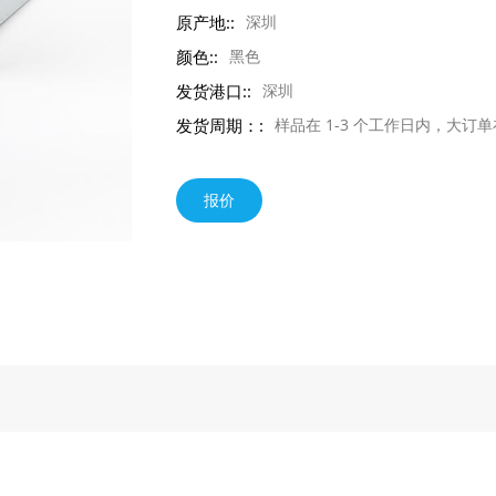
原产地::
深圳
颜色::
黑色
发货港口::
深圳
发货周期：:
样品在 1-3 个工作日内，大订单在
报价