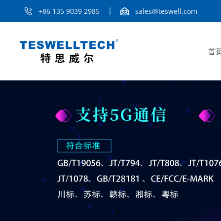
+86 135 9039 2985
sales@teswell.com
首