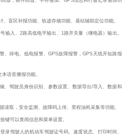
步回放，条件回放、字符叠加、GPS信息和行驶记录叠加功
统计、盲区补报功能、轨迹存储功能、基站辅助定位功能。
信号输入、2路高低电平输出、1路开关量（继电器）输出。
警、掉电、低电报警、
GPS故障报警，GPS天线开短路报
S文本语音播报功能。
储、驾驶员身份识别、参数设置、数据导出
/导入、数据和
数据读取，安全监测、故障码上传、里程油耗采集等功能。
。按键可以查阅信息和菜单设置。
前登录驾驶人的机动车驾驶证号码、速度状态、打印时间、