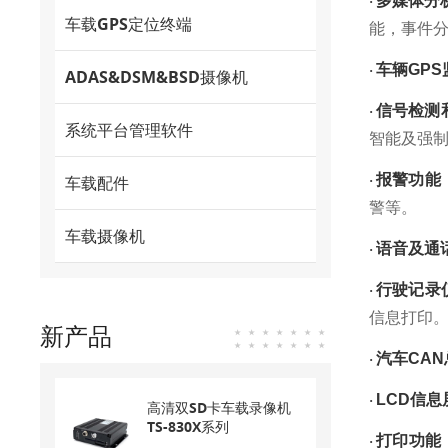
多媒体分
·
车载GPS定位终端
能，事件
车辆
GP
·
ADAS&DSM&BSD摄像机
信号检测
·
系统平台管理软件
智能及强
报警功能
车载配件
·
警等。
车载摄像机
语音及通
·
行驶记录
·
信息打印
新产品
汽车
CA
·
LCD信息
·
高清双SD卡车载录像机
TS-830X系列
打印功能
·