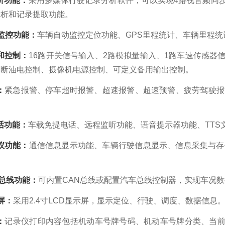
析功能：
采用多媒体行驶记录分析软件，可以实现
4路视音频同
分析和记录提取功能。
S监控功能：
车辆自动监控定位功能、
GPS里程统计、车辆里程
和控制：
16路开关信号输入、2路模拟量输入、1路车速传感器
制断油电控制、摄像机电源控制、可定义备用输出控制。
：
紧急报警、停车超时报警、超速报警、超速预警、疲劳驾驶报
话功能：
车载免提电话、远程监听功能、语音提示器功能、
TT
仪功能：
通信信息显示功能、车辆行驶信息显示、信息采集与存
。
N总线功能：
可内置
CAN总线或配置汽车总线控制器，实现车况
屏：
采用
2.4寸LCD显示屏，显示定位、行驶、调度、数据信息
：
记录仪打印内容包括机动车号牌号码、机动车号牌分类、当