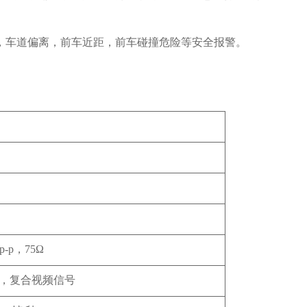
，车道偏离，前车近距，前车碰撞危险等安全报警。
-p，75Ω
75Ω，复合视频信号