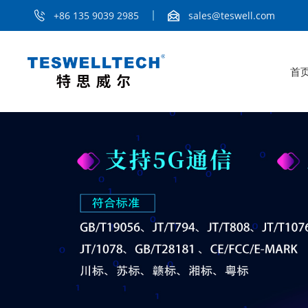
+86 135 9039 2985
sales@teswell.com
首