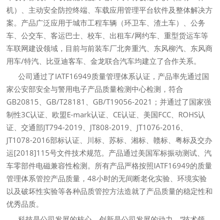
机）、主动安全防控终端、车载应用管理平台软件及整体解决方
案。产品广泛应用于城市工程车辆（环卫车、渣土车）、公务
车、公交车、客运巴士、校车、出租车/网约车、重型货运车等
车联网建设领域，目前与前装车厂北奔重汽、东风柳汽、东风商
用车/特汽、比亚迪客车、金龙联合汽车均建立了合作关系。
公司通过了IATF16949质量管理体系认证，产品率先通过国
家公安部安全与警用电子产品质量检测中心检测，符合
GB20815、GB/T28181、GB/T19056-2021；并通过了国家强
制性3C认证、欧盟E-mark认证、CE认证、美国FCC、ROHS认
证、交通部JT794-2019、JT808-2019、JT1076-2016、
JT1078-2016部标认证、川标、苏标、湘标、赣标、粤标及交办
运[2018]115号文件技术规范。产品通过美国军标振动测试、汽
车零部件电磁兼容性检测。所有产品严格按照IATF16949的质量
管理体系管控产品质量，48小时的无间断老化实验、环境实验
以及破坏性实验等各种品质管控方法造就了产品质量的稳定性和
优秀品质。
科技是公司发展的核心，创新是公司发展的动力，“技术领