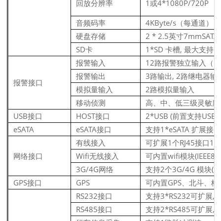
回放分辨率
1或4*1080P/720P
音频码率
4KByte/s（每通道）
硬盘存储
2 * 2.5英寸7mmSATA
SD卡
1*SD 卡槽, 最大支持1
报警输入
12路报警独立输入（
报警输出
3路输出, 2路继电器输出
报警接口
模拟量输入
2路模拟量输入
移动侦测
高、中、低三级灵敏度
USB接口
HOST接口
2*USB (前置支持USB
eSATA
eSATA接口
支持1*eSATA 扩展接
有线接入
可扩展1个RJ45接口1
网络接口
Wifi无线接入
可内置wifi模块(IEEE80
3G/4G网络
支持2个3G/4G 模块(FD
GPS接口
GPS
可内置GPS、北斗、格洛
RS232接口
支持3*RS232可扩展
RS485接口
支持2*RS485可扩